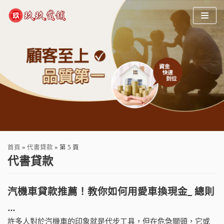
Skip
to
content
首頁
»
代書貸款
»
第 5 頁
代書貸款
汽機車貸款推薦！教你如何用愛車換現金_ 總則
…
許多人對於汽機車的印象就是代步工具，但在危急關頭，它或