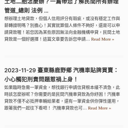
土地二胎怎麼辦？一篇帶您了解民間所有辦理
管道_總則 法例 …
想辦理土地貸款，但個人信用評分有瑕疵，或沒有穩定工作與
薪轉證明嗎？別擔心！其實就算個人條件不夠好，還是可以申
請貸款喔！若您因為某些原因無法向金融機構申貸，民間土地
貸款是一個好選擇！這篇文章要告訴您申請…
Read More »
2023-11-29 臺東縣鹿野鄉 汽機車貼牌買賣：
小心觸犯刑責問題惹禍上身！
如果臨時急需一筆資金，想找銀行申請信貸根本緩不濟急，此
時該怎麼辦呢？你需要的是民間汽機車貸款為你紓困！汽機車
貸款不僅不必抵押車輛給業者，還有一筆資金供你彈性運用，
跟著我們一起往下看吧！ 汽機車貸款也可…
Read More »