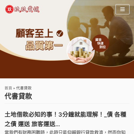
Skip
to
content
首頁
»
代書貸款
代書貸款
土地借款必知的事！3分鐘就能理解！_債 各種
之債 運送 旅客運送…
當我們有財務困難時，此時只能仰賴銀行貸款救濟，然而你知