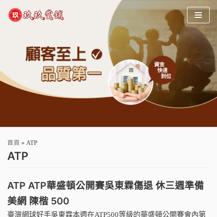
Skip
to
content
首頁
»
ATP
ATP
ATP ATP華盛頓公開賽吳東霖傷退 休三週準備
美網 陳楷 500
臺灣網球好手吳東霖本週在ATP500等級的華盛頓公開賽會內第