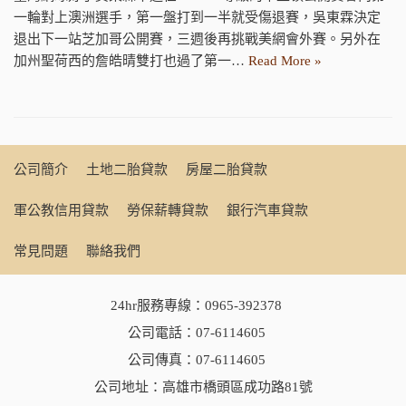
一輪對上澳洲選手，第一盤打到一半就受傷退賽，吳東霖決定
退出下一站芝加哥公開賽，三週後再挑戰美網會外賽。另外在
加州聖荷西的詹皓晴雙打也過了第一…
Read More »
公司簡介
土地二胎貸款
房屋二胎貸款
軍公教信用貸款
勞保薪轉貸款
銀行汽車貸款
常見問題
聯絡我們
24hr服務專線：
0965-392378
公司電話：
07-6114605
公司傳真：07-6114605
公司地址：高雄市橋頭區成功路81號