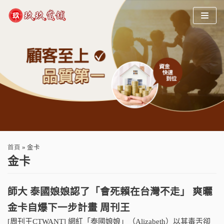
Skip
to
content
首頁
»
金卡
金卡
師大 泰國娘娘認了「會死賴在台灣不走」 爽曬
金卡自爆下一步計畫 周刊王
[周刊王CTWANT] 網紅「泰國娘娘」（Alizabeth）以其毒舌卻