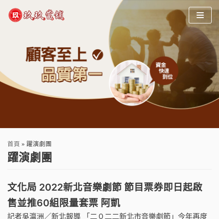
Skip
to
content
首頁
»
躍演劇團
躍演劇團
文化局 2022新北音樂劇節 節目票券即日起啟
售並推60組限量套票 阿凱
記者吳瀛洲／新北報導 「二０二二新北市音樂劇節」今年再度