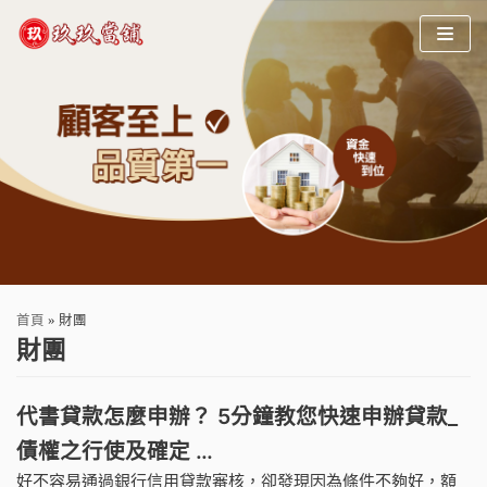
Skip
to
content
首頁
»
財團
財團
代書貸款怎麼申辦？ 5分鐘教您快速申辦貸款_
債權之行使及確定 …
好不容易通過銀行信用貸款審核，卻發現因為條件不夠好，額