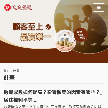
Skip
to
content
首頁
»
計畫
計畫
房貸成數如何提高？影響額度的因素有哪些？_
居住權利平等 …
台灣房價之高，不少人每月付完房貸後，就沒有多餘資金可以