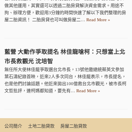
做其他運用，其實還可以透過二胎房貸解決資金需求。用途不
拘、辦理方便，歡迎用3分鐘的時間快速了解以下我們整理的房
屋二胎資訊！ 二胎房貸也可叫做房屋二…
Read More »
藍營 大動作爭取提名 林佳龍嗆柯：只想當上北
市長救觀光 沈培智
無任所大使林佳龍爭取選台北市長，13號他邀總統蔡英文參加
葉石濤紀錄首映，近來2人多次同台，林佳龍表示，市長提名，
也是他們討論話題。他近來拋出100億救台北市觀光，被市長柯
文哲批評，連柯媽都知道，要先有…
Read More »
公司簡介
土地二胎貸款
房屋二胎貸款