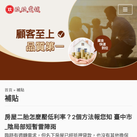
Skip
to
content
首頁
»
補貼
補貼
房屋二胎怎麼壓低利率？2個方法報您知 臺中市
_陰局部短暫雷陣雨
臨時有週轉需求，但名下房屋已經抵押貸款，也沒有其他擔保