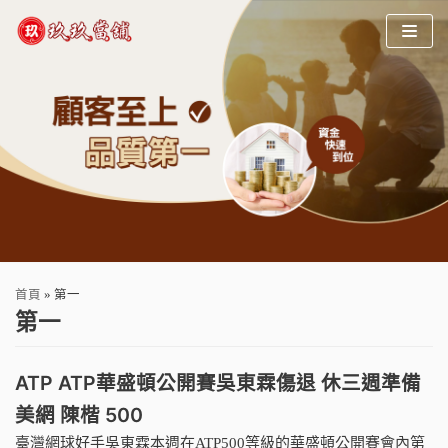
Skip
to
content
首頁
»
第一
第一
ATP ATP華盛頓公開賽吳東霖傷退 休三週準備
美網 陳楷 500
臺灣網球好手吳東霖本週在ATP500等級的華盛頓公開賽會內第