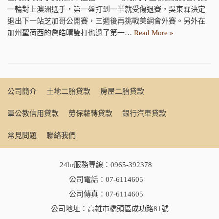
一輪對上澳洲選手，第一盤打到一半就受傷退賽，吳東霖決定
退出下一站芝加哥公開賽，三週後再挑戰美網會外賽。另外在
加州聖荷西的詹皓晴雙打也過了第一…
Read More »
公司簡介
土地二胎貸款
房屋二胎貸款
軍公教信用貸款
勞保薪轉貸款
銀行汽車貸款
常見問題
聯絡我們
24hr服務專線：
0965-392378
公司電話：
07-6114605
公司傳真：07-6114605
公司地址：高雄市橋頭區成功路81號