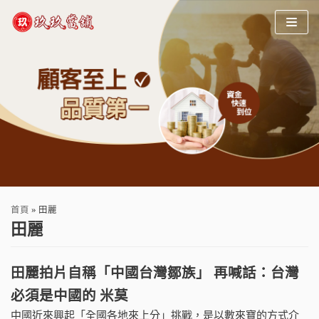
Skip
to
content
首頁
»
田麗
田麗
田麗拍片自稱「中國台灣鄒族」 再喊話：台灣
必須是中國的 米莫
中國近來興起「全國各地來上分」挑戰，是以數來寶的方式介