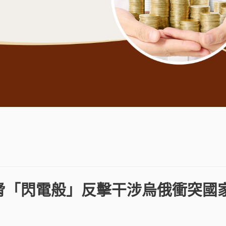
脅「閃電般」反擊干涉烏俄衝突國