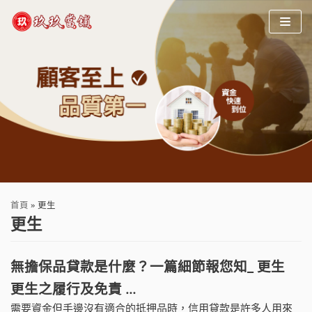
Skip
to
content
首頁
»
更生
更生
無擔保品貸款是什麼？一篇細節報您知_ 更生
更生之履行及免責 …
需要資金但手邊沒有適合的抵押品時，信用貸款是許多人用來