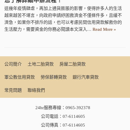
您了解詳細申辦流程！
這幾年疫情肆虐，再加上通貨膨脹的影響，使得許多人的生活
越來越苦不堪言，向政府申請紓困救濟金不僅條件多，且緩不
濟急，如果你不排斥的話，也可以考慮民間信用貸款解救你的
生活壓力，需要資金的你務必閱讀本文深入…
Read More »
公司簡介
土地二胎貸款
房屋二胎貸款
軍公教信用貸款
勞保薪轉貸款
銀行汽車貸款
常見問題
聯絡我們
24hr服務專線：
0965-392378
公司電話：
07-6114605
公司傳真：07-6114605