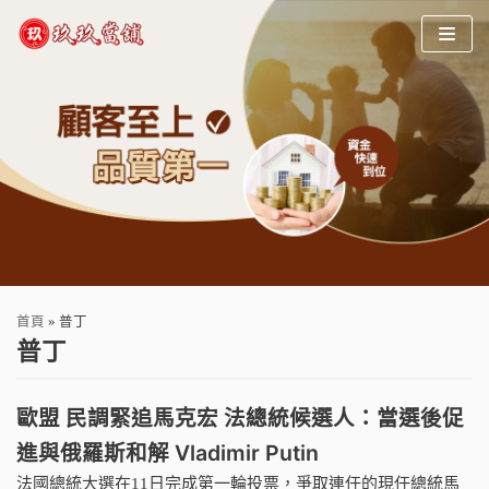
Skip
to
content
首頁
»
普丁
普丁
歐盟 民調緊追馬克宏 法總統候選人：當選後促
進與俄羅斯和解 Vladimir Putin
法國總統大選在11日完成第一輪投票，爭取連任的現任總統馬