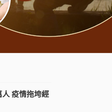
萬人 疫情拖垮經