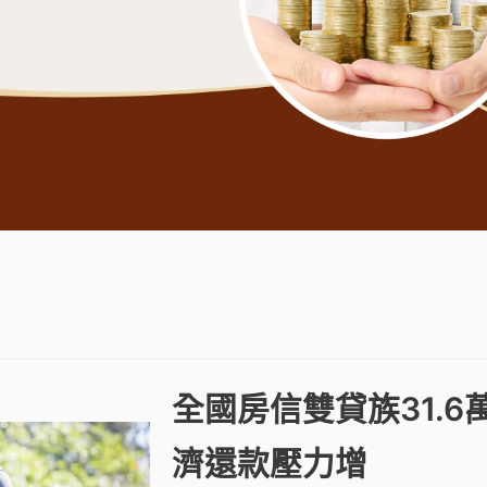
全國房信雙貸族31.6
濟還款壓力增