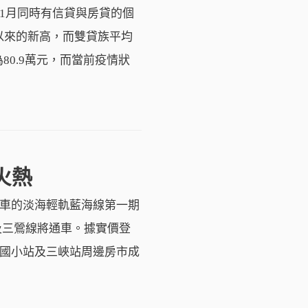
1月同時有信貸與房貸的個
月以來的新高，而雙貸族平均
為80.9萬元，而當前疫情狀
火熱
車的淡海輕軌藍海線第一期
軌及三鶯線將通車。據實價登
國小站及三峽站周邊房市成