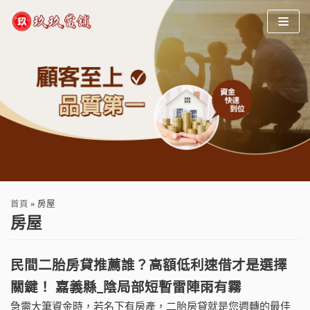
Skip
to
content
首頁
»
房屋
房屋
民間二胎房貸推薦誰？高額低利速借才是選擇
關鍵！ 嘉義縣_陰局部短暫雷陣雨有霧
急需大筆資金時，若名下有房產，二胎房貸就是您週轉的最佳