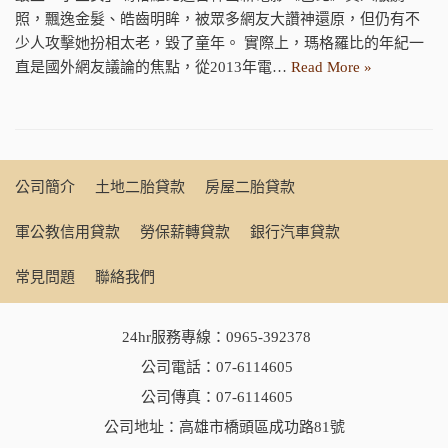
照，飄逸金髮、皓齒明眸，被眾多網友大讚神還原，但仍有不
少人攻擊她扮相太老，毀了童年。 實際上，瑪格羅比的年紀一
直是國外網友議論的焦點，從2013年電…
Read More »
公司簡介
土地二胎貸款
房屋二胎貸款
軍公教信用貸款
勞保薪轉貸款
銀行汽車貸款
常見問題
聯絡我們
24hr服務專線：
0965-392378
公司電話：
07-6114605
公司傳真：07-6114605
公司地址：高雄市橋頭區成功路81號