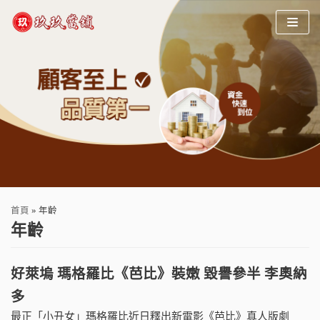
Skip
to
content
首頁
»
年齡
年齡
好萊塢 瑪格羅比《芭比》裝嫩 毀譽參半 李奧納
多
最正「小丑女」瑪格羅比近日釋出新電影《芭比》真人版劇