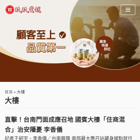
Skip
to
content
首頁
»
大樓
大樓
直擊！台南門面成應召地 國賓大樓「住商混
合」治安隱憂 李香儀
記者王紹宇、李香儀／台南報導 南部最大應召站藏身據點就位