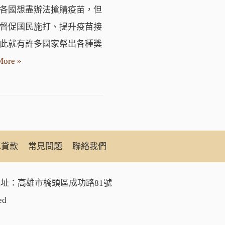
各國想盡辦法搶購疫苗，但
督促國民施打、提升疫苗接
此就有許多國家祭出各種獎
More »
車貸款
常見問題
聯絡我們
址：高雄市橋頭區成功路81號
ed