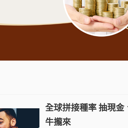
全球拼接種率 抽現金
牛攏來