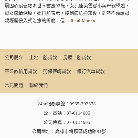
晨因心臟衰竭逝世享耆壽93歲，女兒唐美雲從小與母親學戲，
母女感情深厚，她日前表示，接到病危通知後，雖然不願讓母
親經歷侵入式治療的折磨，但…
Read More »
公司簡介
土地二胎貸款
房屋二胎貸款
軍公教信用貸款
勞保薪轉貸款
銀行汽車貸款
常見問題
聯絡我們
24hr服務專線：
0965-392378
公司電話：
07-6114605
公司傳真：07-6114605
公司地址：高雄市橋頭區成功路81號