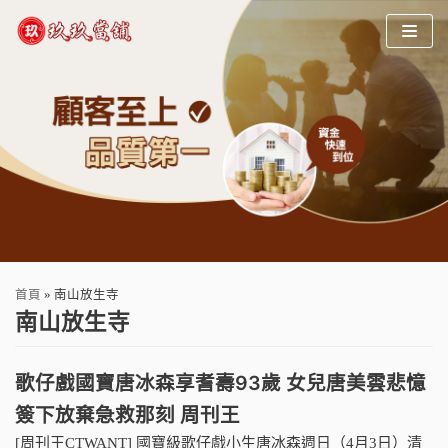
Skip
to
content
首頁
»
南山放生寺
南山放生寺
歌仔戲國寶唐冰森享耆壽93歲 女兒唐美雲悲憶
簽下放棄急救那刻 周刊王
[周刊王CTWANT] 國寶級歌仔戲小生唐冰森週日（4月3日）清