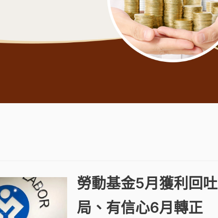
勞動基金5月獲利回吐
局、有信心6月轉正