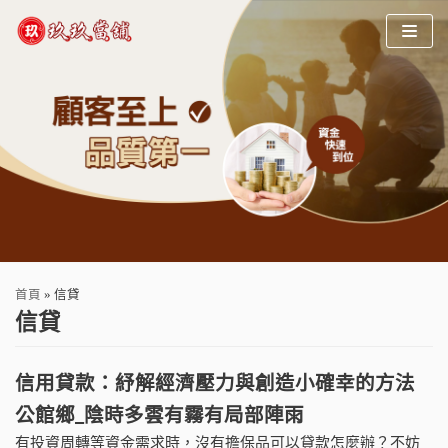
Skip
to
content
首頁
»
信貸
信貸
信用貸款：紓解經濟壓力與創造小確幸的方法
公館鄉_陰時多雲有霧有局部陣雨
有投資周轉等資金需求時，沒有擔保品可以貸款怎麼辦？不妨