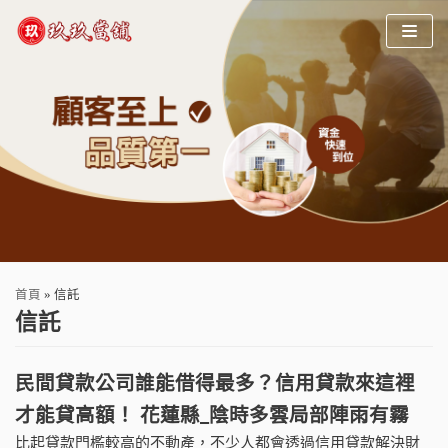
Skip
to
content
首頁
»
信託
信託
民間貸款公司誰能借得最多？信用貸款來這裡
才能貸高額！ 花蓮縣_陰時多雲局部陣雨有霧
比起貸款門檻較高的不動產，不少人都會透過信用貸款解決財