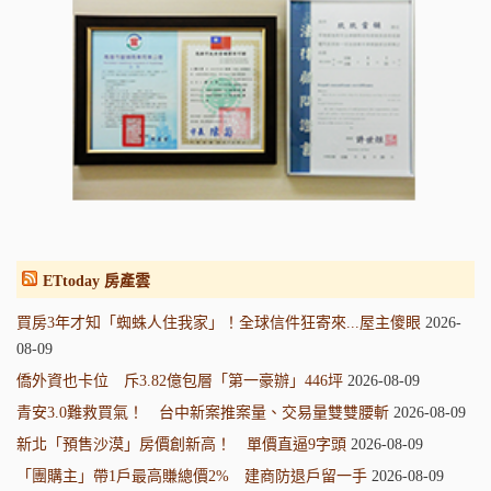
ETtoday 房產雲
買房3年才知「蜘蛛人住我家」！全球信件狂寄來...屋主傻眼
2026-
08-09
僑外資也卡位 斥3.82億包層「第一豪辦」446坪
2026-08-09
青安3.0難救買氣！ 台中新案推案量、交易量雙雙腰斬
2026-08-09
新北「預售沙漠」房價創新高！ 單價直逼9字頭
2026-08-09
「團購主」帶1戶最高賺總價2% 建商防退戶留一手
2026-08-09