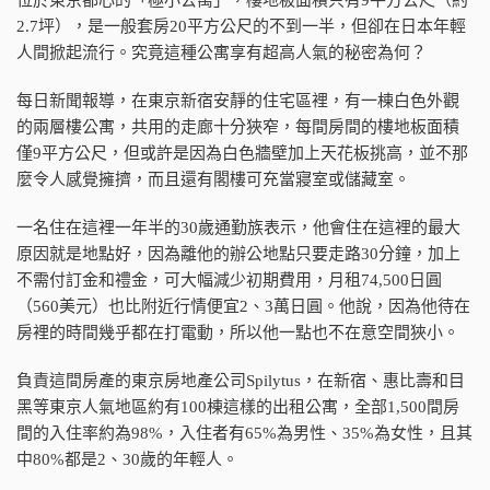
2.7坪），是一般套房20平方公尺的不到一半，但卻在日本年輕
人間掀起流行。究竟這種公寓享有超高人氣的秘密為何？
每日新聞報導，在東京新宿安靜的住宅區裡，有一棟白色外觀
的兩層樓公寓，共用的走廊十分狹窄，每間房間的樓地板面積
僅9平方公尺，但或許是因為白色牆壁加上天花板挑高，並不那
麼令人感覺擁擠，而且還有閣樓可充當寢室或儲藏室。
一名住在這裡一年半的30歲通勤族表示，他會住在這裡的最大
原因就是地點好，因為離他的辦公地點只要走路30分鐘，加上
不需付訂金和禮金，可大幅減少初期費用，月租74,500日圓
（560美元）也比附近行情便宜2、3萬日圓。他說，因為他待在
房裡的時間幾乎都在打電動，所以他一點也不在意空間狹小。
負責這間房產的東京房地產公司Spilytus，在新宿、惠比壽和目
黑等東京人氣地區約有100棟這樣的出租公寓，全部1,500間房
間的入住率約為98%，入住者有65%為男性、35%為女性，且其
中80%都是2、30歲的年輕人。