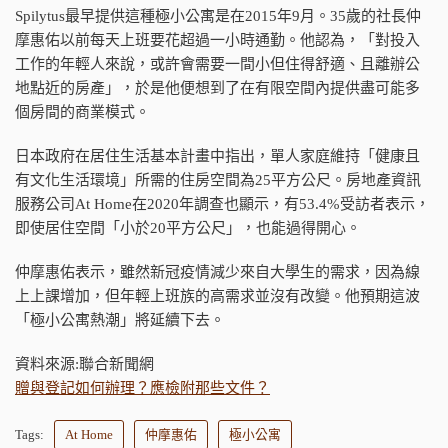
Spilytus最早提供這種極小公寓是在2015年9月。35歲的社長仲
摩惠佑以前每天上班要花超過一小時通勤。他認為，「對投入
工作的年輕人來說，或許會需要一間小但住得舒適、且離辦公
地點近的房產」，於是他便想到了在有限空間內提供盡可能多
個房間的商業模式。
日本政府在居住生活基本計畫中指出，單人家庭維持「健康且
有文化生活環境」所需的住房空間為25平方公尺。房地產資訊
服務公司At Home在2020年調查也顯示，有53.4%受訪者表示，
即使居住空間「小於20平方公尺」，也能過得開心。
仲摩惠佑表示，雖然新冠疫情減少來自大學生的需求，因為線
上上課增加，但年輕上班族的高需求並沒有改變。他預期這波
「極小公寓熱潮」將延續下去。
資料來源:聯合新聞網
贈與登記如何辦理？應檢附那些文件？
Tags:
At Home
仲摩惠佑
極小公寓