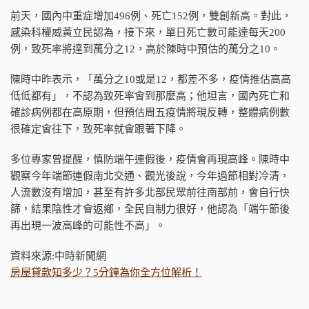
前天，國內中重症增加496例、死亡152例，雙創新高。對此，
感染科權威黃立民認為，接下來，單日死亡數可能達每天200
例，致死率將達到萬分之12，高於陳時中預估的萬分之10。
陳時中昨表示，「萬分之10或是12，都差不多，疫情推估高高
低低都有」，不認為致死率會到那麼高；他坦言，國內死亡和
確診病例都在高原期，但預估周五疫情將現反轉，整體病例數
很確定會往下，致死率就會跟著下降。
多位專家曾提醒，慎防端午連假後，疫情會再現高峰。陳時中
觀察今年端節連假南北交通、觀光後說，今年過節相對冷清，
人流數沒有增加，甚至有許多北部民眾前往南部前，會自行快
篩，結果陰性才會返鄉，全民自制力很好，他認為「端午節後
再出現一波高峰的可能性不高」。
資料來源:中時新聞網
房屋貸款知多少？5分鐘為你全方位解析！