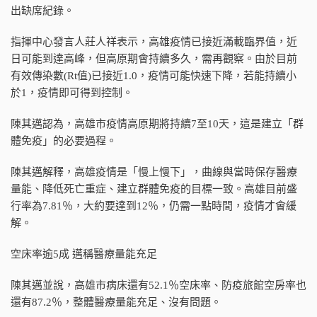
出缺席紀錄。
指揮中心發言人莊人祥表示，高雄疫情已接近滿載臨界值，近
日可能到達高峰，但高原期會持續多久，需再觀察。由於目前
有效傳染數(Rt值)已接近1.0，疫情可能快速下降，若能持續小
於1，疫情即可得到控制。
陳其邁認為，高雄市疫情高原期將持續7至10天，這是建立「群
體免疫」的必要過程。
陳其邁解釋，高雄疫情是「慢上慢下」，曲線與當時保存醫療
量能、降低死亡重症、建立群體免疫的目標一致。高雄目前盛
行率為7.81％，大約要達到12％，仍需一點時間，疫情才會緩
解。
空床率逾5成 邁稱醫療量能充足
陳其邁並說，高雄市病床還有52.1％空床率、防疫旅館空房率也
還有87.2％，整體醫療量能充足、沒有問題。