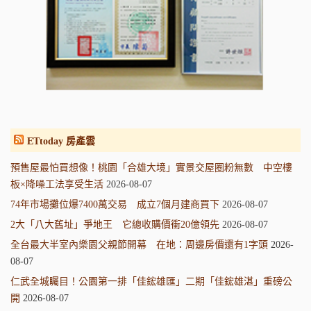
ETtoday 房產雲
預售屋最怕買想像！桃園「合雄大境」實景交屋圈粉無數 中空樓
板×降噪工法享受生活
2026-08-07
74年市場攤位爆7400萬交易 成立7個月建商買下
2026-08-07
2大「八大舊址」爭地王 它總收購價衝20億領先
2026-08-07
全台最大半室內樂園父親節開幕 在地：周邊房價還有1字頭
2026-
08-07
仁武全城矚目！公園第一排「佳鋐雄匯」二期「佳鋐雄湛」重磅公
開
2026-08-07