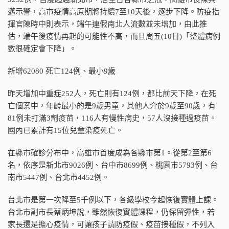
邁示警，高市疫情高原期將持續7至10天後，逐步下降。防疫指
揮官陳時中則表示，端午連假南北人流數並未增加，由此推
估，端午後疫情再起的可能性不高，而且周五(10日)「整體病例
數很確定會下降」。
新增62080 死亡124例、最小9歲
昨天增加中重症252人，死亡則有124例，都比前天下降，在死
亡個案中，年齡最小的是9歲男童，其他人介於9歲至90歲，有
81例未打滿3劑疫苗，116人有慢性病史，57人沒接種過疫苗。
國內已累計有15位兒童染疫死亡。
在縣市確診分布中，高雄市首度成為各縣市第1。從第2至第6
名，依序是新北市9026例、台中市8699例、桃園市5793例、台
南市5447例、台北市4452例。
台北市是第一次降至5千例以下，各級學校今起恢復實體上課。
台北市副市長蔡炳坤說，雖然恢復實體課程，仍保留彈性，若
家長還是擔心疫情，可讓孩子請防疫假、疫苗接種假，不列入