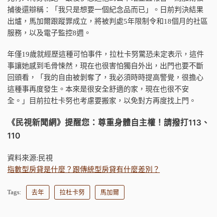
捕後還辯稱：「我只是想要一個紀念品而已」。日前判決結果
出爐，馬加爾跟蹤罪成立，將被判處5年限制令和18個月的社區
服務，以及電子監控8週。
年僅19歲就經歷這種可怕事件，拉杜卡努驚恐未定表示，這件
事讓她感到毛骨悚然，現在也很害怕獨自外出，出門也要不斷
回頭看，「我的自由被剝奪了，我必須時時提高警覺，很擔心
這種事再度發生。本來是很安全舒適的家，現在也很不安
全。」目前拉杜卡努也考慮要搬家，以免對方再度找上門。
《民視新聞網》提醒您：尊重身體自主權！請撥打113、
110
資料來源:民視
指數型房貸是什麼？跟傳統型房貸有什麼差別？
Tags:
去年
拉杜卡努
馬加爾