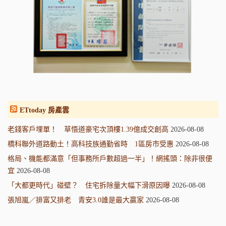
ETtoday 房產雲
老錢客戶埋單！ 草悟道豪宅次頂樓1.39億成交創高
2026-08-08
橋科聯外道路動土！高科技族通勤省時 1區房市受惠
2026-08-08
格局、機能都滿意「但事務所戶數超過一半」！網搖頭：除非很便
宜
2026-08-08
「大都更時代」碰壁？ 住宅拆除量大幅下滑原因曝
2026-08-08
張旭嵐／排富又排老 青安3.0誰是最大贏家
2026-08-08