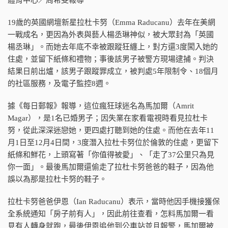
19歲的英國網壇新星拉杜卡努（Emma Raducanu）去年在美網
一戰成名，更因為外表與藝人楊丞琳神似，被大眾封為「英國
楊丞琳」。而她去年底不幸被跟蹤狂纏上，對方還3度闖入她的
住處，並留下紙條和禮物；事後該男子被警方現場逮捕。判決
結果日前出爐，該男子跟蹤罪成立，被判處5年限制令、18個月
的社區服務，及電子監控8週。
據《每日郵報》報導，這位瘋狂球迷名為馬加爾（Amrit
Magar），是1名已婚男子；因失業在家看電視時看見拉杜卡
努，從此深深迷戀她，更四處打聽到她的住處。而他在去年11
月1日至12月4日間，3度潛入拉杜卡努位於倫敦的住處，更留下
紙條和鮮花，上頭寫著「你值得被愛」、「走了37公里只為見
你一面」。最後馬加爾還偷走了拉杜卡努爸爸的鞋子，因為他
誤以為那是拉杜卡努的鞋子。
拉杜卡努爸爸伊恩（Ian Raducanu）表示，當時他因手機接獲保
全系統通知「房子前有人」，因此前往查看，怎料馬加爾一看
見有人轉身就跑，最後伊恩追他到公車站並且報警，馬加爾被