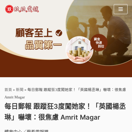
Skip
to
content
首頁
»
新聞
»
每日郵報 跟蹤狂3度闖她家！「英國楊丞琳」嚇壞：很焦慮
Amrit Magar
每日郵報 跟蹤狂3度闖她家！「英國楊丞
琳」嚇壞：很焦慮 Amrit Magar
體育中心／周希雯報導