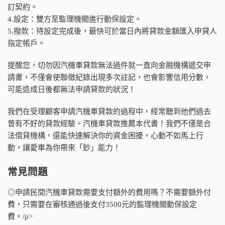
訂契約。
4.設定：雙方至監理機關進行動保設定。
5.撥款：待設定完成後，最快可於當日內將貸款金額匯入申貸人
指定帳戶。
提醒您，切勿因汽機車貸款無法過件就一直向金融機構遞交申
請書，不僅會使聯徵紀錄出現多次註記，也會影響信用分數，
可能造成日後都無法申請貸款的狀況！
我們在受理顧客申請汽機車貸款的過程中，經常聽到他們過去
曾有不好的貸款經驗。汽機車貸款推薦本代書！我們不僅是合
法借貸機構，還能快速解決你的資金困擾，心動不如馬上行
動，讓愛車為你帶來「鈔」能力！
常見問題
◎申請民間汽機車貸款需要支付額外的費用嗎？不需要額外付
費，只需要在審核通過後支付3500元的監理機關動保設定
費。/p>