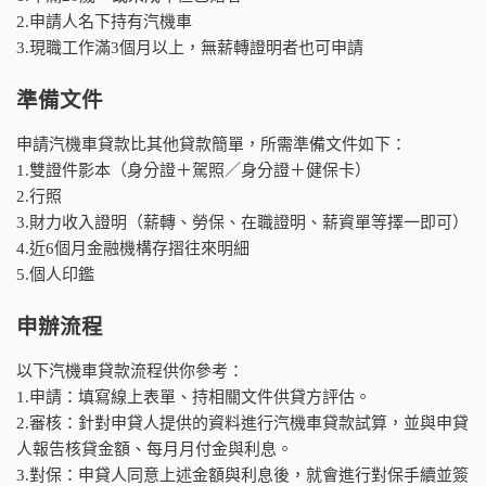
2.申請人名下持有汽機車
3.現職工作滿3個月以上，無薪轉證明者也可申請
準備文件
申請汽機車貸款比其他貸款簡單，所需準備文件如下：
1.雙證件影本（身分證＋駕照／身分證＋健保卡）
2.行照
3.財力收入證明（薪轉、勞保、在職證明、薪資單等擇一即可）
4.近6個月金融機構存摺往來明細
5.個人印鑑
申辦流程
以下汽機車貸款流程供你參考：
1.申請：填寫線上表單、持相關文件供貸方評估。
2.審核：針對申貸人提供的資料進行汽機車貸款試算，並與申貸
人報告核貸金額、每月月付金與利息。
3.對保：申貸人同意上述金額與利息後，就會進行對保手續並簽