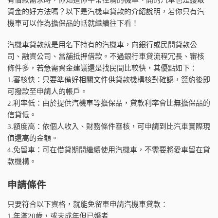
資金的好方法嗎？以下是汽機車貸款的介紹說明，若你只有汽
機車可以作為擔保品的話就繼續往下看！
汽機車貸款就是用名下持有的汽機車，向銀行或民間貸款公
司、融資公司、當舖抵押借款。不過銀行車貸流程冗長、審核
條件多，若急需資金建議還是找民間比較快，其優點如下：
1.審核快：只要準備好相關文件供貸款機構核對確認，簽約後即
可撥款至申請人的帳戶。
2.利率低：由於提供汽機車等擔保品，貸款利率會比無擔保品的
信貸低。
3.額度高：依個人收入、財務條件審核，可申請到比汽車實際現
值還高的金額。
4.免留車：可在借貸期間繼續使用汽機車，不需要將愛車留在貸
款機構。
申請條件
只要符合以下資格，就能免留車申請汽機車貸款：
1.年滿20歲，或未成年但已婚者