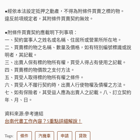
●經依本法設定抵押之動產，不得為附條件買賣之標的物。
違反前項規定者，其附條件買賣契約無效。
●附條件買賣契約應載明下列事項：
一、契約當事人之姓名或名稱、住居所或營業所所在地。
二、買賣標的物之名稱、數量及價格，如有特別編號標識或說
明者，其記載。
三、出賣人保有標的物所有權，買受人得占有使用之記載。
四、買賣標的物價款之支付方法。
五、買受人取得標的物所有權之條件。
六、買受人不履行契約時，出賣人行使物權及債權之方法。
七、如有保險者，其受益人應為出賣人之記載。八、訂立契約
年、月、日。
資料來源:參考連結
台南代書工作內容？5重點詳細解說！
Tags:
條件
汽機車
申請
貸款