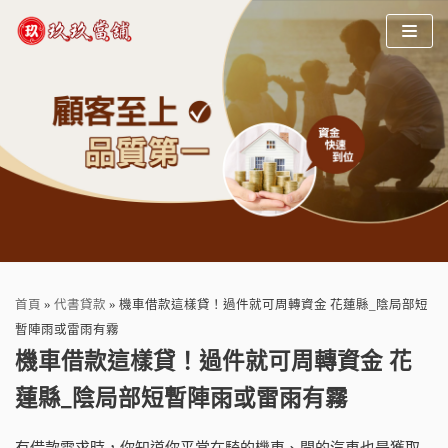
Skip
to
content
首頁
»
代書貸款
»
機車借款這樣貸！過件就可周轉資金 花蓮縣_陰局部短
暫陣雨或雷雨有霧
機車借款這樣貸！過件就可周轉資金 花
蓮縣_陰局部短暫陣雨或雷雨有霧
有借款需求時，你知道你平常在騎的機車、開的汽車也是獲取