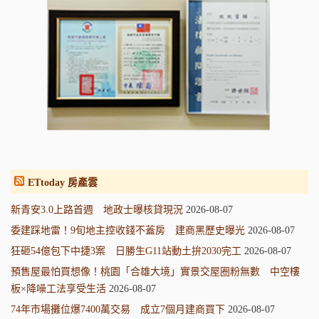
ETtoday 房產雲
新青安3.0上路首週 地政士曝核貸現況
2026-08-07
委建踩地雷！9旬地主控收錢不蓋房 建商黑歷史曝光
2026-08-07
狂砸54億包下中捷3案 日勝生G11站動土拚2030完工
2026-08-07
預售屋最怕買想像！桃園「合雄大境」實景交屋圈粉無數 中空樓
板×降噪工法享受生活
2026-08-07
74年市場攤位爆7400萬交易 成立7個月建商買下
2026-08-07