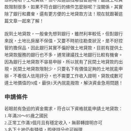
款限制很多，如果不符合銀行的條件怎麼辦呢？沒關係，其實
除了銀行和農會，還有更方便的土地貸款方法！現在就跟著這
篇文章一起來了解！
說到土地貸款，一般會先想到銀行，雖然利率較低，但對銀行
來說，土地比房屋不保值，又要不時前往勘查狀況，是不好控
管的擔保品，因此銀行其實不偏好做土地貸款，目前有提供土
地貸款服務的銀行也不多，通常建議找土地銀行比較有機會。
因為銀行土地貸款不容易申辦，所以就有了民間土地貸款的出
現。民間土地貸款限制少，只要名下有價值足夠的土地就能申
辦，不看個人信用評分，也不需要工作收入證明，貸款成數可
達土地價值的9成，最快1天內就能撥款，解決資金急用問題！
申請條件
若眼前有急迫的資金需求，符合以下資格就能申請土地貸款：
1.年滿20～85歲之國民
2.正常工作滿3個月且有穩定收入，無薪轉證明亦可
3.名下土地仍有殘值，即使持分也可辦理