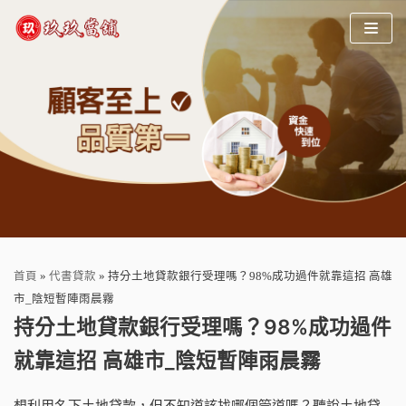
Skip
to
content
首頁
»
代書貸款
»
持分土地貸款銀行受理嗎？98%成功過件就靠這招 高雄
市_陰短暫陣雨晨霧
持分土地貸款銀行受理嗎？98%成功過件
就靠這招 高雄市_陰短暫陣雨晨霧
想利用名下土地貸款，但不知道該找哪個管道嗎？聽說土地貸