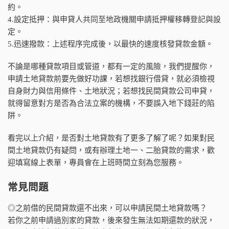
約。
4.設定抵押：與申貸人共同至地政機關申請抵押權移轉登記與設
定。
5.迅速撥款：上述程序完成後，以最快的速度核發貸款金額。
不論是哪種貸款項目或管道，都有一定的風險，我們提醒你，
申請土地貸款前要先做好功課，若想找銀行借貸，就必須檢視
自身財力與信用條件、土地狀況；若想找民間貸款公司申貸，
就得留意對方是否為合法立案的機構，不要誤入地下錢莊的陷
阱。
看完以上介紹，是否對土地貸款有了更多了解了呢？如果對民
間土地貸款仍有疑問，或有辦理土地一、二胎貸款的需求，歡
迎填寫線上表單，專員會在上班時間立刻為您服務。
常見問題
◎之前借的民間貸款還不出來，可以申請民間土地貸款嗎？
若你之前申請過別家的貸款，後來發生無法如期還款的狀況，