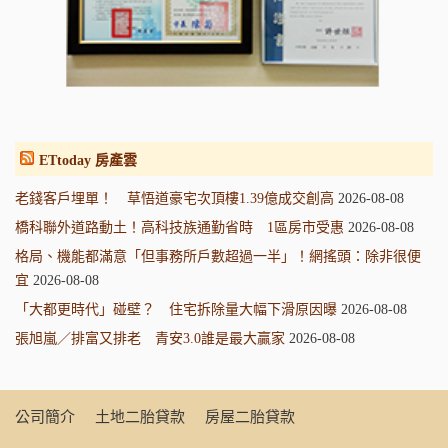
ETtoday 房產雲
老錢客戶埋單！ 草悟道豪宅次頂樓1.39億成交創高
2026-08-08
橋科聯外道路動土！高科技族通勤省時 1區房市受惠
2026-08-08
格局、機能都滿意「但事務所戶數超過一半」！網搖頭：除非很便
宜
2026-08-08
「大都更時代」碰壁？ 住宅拆除量大幅下滑原因曝
2026-08-08
張旭嵐／排富又排老 青安3.0誰是最大贏家
2026-08-08
公司簡介
土地二胎貸款
房屋二胎貸款