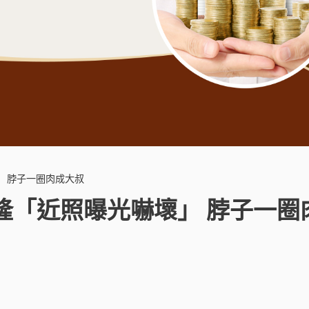
 脖子一圈肉成大叔
隆「近照曝光嚇壞」 脖子一圈