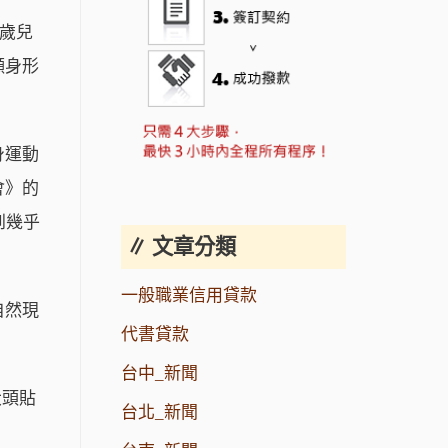
2歲兒
顯身形
身運動
會》的
到幾乎
∥ 文章分類
一般職業信用貸款
自然現
代書貸款
台中_新聞
大頭貼
台北_新聞