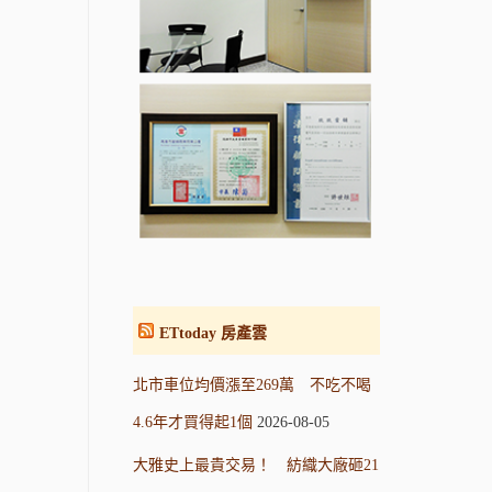
ETtoday 房產雲
北市車位均價漲至269萬 不吃不喝
4.6年才買得起1個
2026-08-05
大雅史上最貴交易！ 紡織大廠砸21