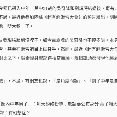
今都已邁入中年，其中51歲的吳奇隆和劉詩詩結婚後，育有
不過，最近他參加陸綜《超有趣滑雪大會》的預告釋出，明
他「變大叔」了。
友發現臉腫到沒脖子，如今霹靂虎的吳奇隆也不惶多讓。本
雪，甚至在滑雪節目上試身手。然而，最近《超有趣滑雪大
旁邊，對比之下，吳奇隆身型顯得相當擁腫，幾個鏡頭都發現他笑
肥」，不過，有網友也說，「是角度問題」、「到了中年是
名「圈內中年男子」：每天約砲粉絲…放話要公布身分 黃子韜
嗆聲：有幻想症？