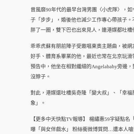
曾風靡90年代的最早台灣男團〈小虎隊〉，如
子「步步」，婚後他也減少工作專心帶孩子。
胖了一圈，雙下巴也出來見人，連港媒都吐槽
乖乖虎蘇有朋前陣子受邀唱東奧主題曲，被網
好手、體育系畢業的他，最近也常在北京玩滑
預告中，他坐在相對纖細的Angelababy
沒脖子。
對此，港媒還吐槽吳奇隆「變大叔」、「幸福
象」。
【更多中天快點TV報導】 楊繡惠59字疑點
曝「與女伴戲水」 粉絲衝微博質問…遭本人