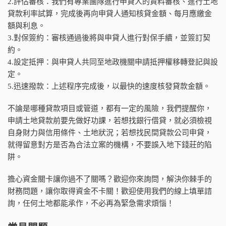
2.評估審核：我們有專業團隊進行申貸人的資料審核、進行土地
貸款利率試算，完成後再向申貸人通知核貸金額、每月應繳金
額與利息。
3.對保簽約：審核通過後將與申貸人進行對保手續，並簽訂契
約。
4.設定抵押：與申貸人共同至地政機關申請抵押權移轉登記與設
定。
5.迅速撥款：上述程序完成後，以最快的速度核發貸款金額。
不論是哪種貸款項目或管道，都有一定的風險，我們提醒你，
申請土地貸款前要先做好功課，若想找銀行借貸，就必須檢視
自身財力與信用條件、土地狀況；若想找民間貸款公司申貸，
就得留意對方是否為合法立案的機構，不要誤入地下錢莊的陷
阱。
擔心資金關卡讓你過不了關嗎？歡迎你來詢問，解決你棘手的
財務問題，讓你取得資金不卡關！歡迎使用我們的線上填單諮
詢，任何土地都能承作，不必再為緊急需求煩惱！