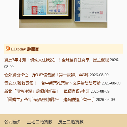
ETtoday 房產雲
買房3年才知「蜘蛛人住我家」！全球信件狂寄來...屋主傻眼
2026-
08-09
僑外資也卡位 斥3.82億包層「第一豪辦」446坪
2026-08-09
青安3.0難救買氣！ 台中新案推案量、交易量雙雙腰斬
2026-08-09
新北「預售沙漠」房價創新高！ 單價直逼9字頭
2026-08-09
「團購主」帶1戶最高賺總價2% 建商防退戶留一手
2026-08-09
公司簡介
土地二胎貸款
房屋二胎貸款