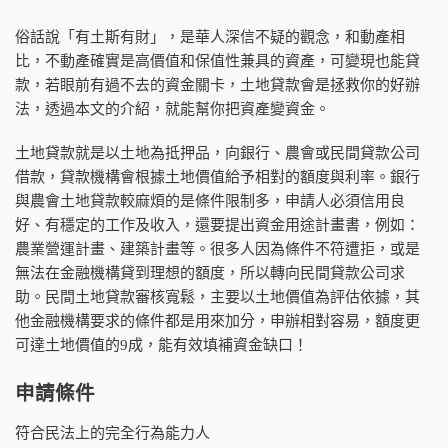
俗話說「有土斯有財」，是華人深信不疑的觀念，和動產相
比，不動產確實是高價值和保值性兼具的資產，可變現也能貸
款，若眼前有過不去的資金關卡，土地貸款會是拯救你的好辦
法，透過本文的介紹，就能幫你把資產變資金。
土地貸款就是以土地為抵押品，向銀行、農會或民間貸款公司
借款，貸款機構會根據土地價值給予相對的額度與利率。銀行
與農會土地貸款較麻煩的是條件限制多，申請人必須信用良
好、有穩定的工作及收入，還要提出資金用途計畫書，例如：
農業營運計畫、建築計畫等。很多人因為條件不符遭拒，或是
無法在金融機構貸到理想的額度，所以轉向民間貸款公司求
助。民間土地貸款審核寬鬆，主要以土地價值為評估依據，其
他金融機構要求的條件都是用來加分，申辦相對容易，額度更
可達土地價值的9成，能有效填補資金缺口！
申請條件
符合民法上的完全行為能力人