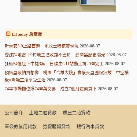
ETtoday 房產雲
新青安3.0上路首週 地政士曝核貸現況
2026-08-07
委建踩地雷！9旬地主控收錢不蓋房 建商黑歷史曝光
2026-08-07
狂砸54億包下中捷3案 日勝生G11站動土拚2030完工
2026-08-07
預售屋最怕買想像！桃園「合雄大境」實景交屋圈粉無數 中空樓
板×降噪工法享受生活
2026-08-07
74年市場攤位爆7400萬交易 成立7個月建商買下
2026-08-07
公司簡介
土地二胎貸款
房屋二胎貸款
軍公教信用貸款
勞保薪轉貸款
銀行汽車貸款