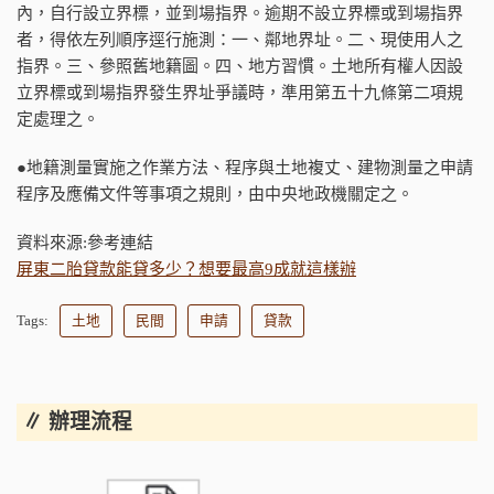
內，自行設立界標，並到場指界。逾期不設立界標或到場指界
者，得依左列順序逕行施測：一、鄰地界址。二、現使用人之
指界。三、參照舊地籍圖。四、地方習慣。土地所有權人因設
立界標或到場指界發生界址爭議時，準用第五十九條第二項規
定處理之。
●地籍測量實施之作業方法、程序與土地複丈、建物測量之申請
程序及應備文件等事項之規則，由中央地政機關定之。
資料來源:參考連結
屏東二胎貸款能貸多少？想要最高9成就這樣辦
Tags:
土地
民間
申請
貸款
∥ 辦理流程