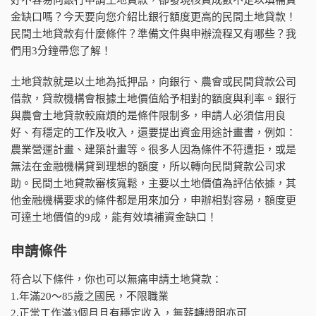
金缺口嗎？今天要向您介紹比銀行額度更高的民間土地貸款！
民間土地貸款有什麼條件？準備文件與申辦流程又有哪些？我
們用3分鐘帶您了解！
土地貸款就是以土地為抵押品，向銀行、農會或民間貸款公司
借款，貸款機構會根據土地價值給予相對的額度與利率。銀行
與農會土地貸款較麻煩的是條件限制多，申請人必須信用良
好、有穩定的工作及收入，還要提出資金用途計畫書，例如：
農業營運計畫、建築計畫等。很多人因為條件不符遭拒，或是
無法在金融機構貸到理想的額度，所以轉向民間貸款公司求
助。民間土地貸款審核寬鬆，主要以土地價值為評估依據，其
他金融機構要求的條件都是用來加分，申辦相對容易，額度更
可達土地價值的9成，能有效填補資金缺口！
申請條件
符合以下條件，你也可以無痛申請土地貸款：
1.年滿20～85歲之國民，不限職業
2.正常工作滿3個月且有穩定收入，無薪轉證明亦可