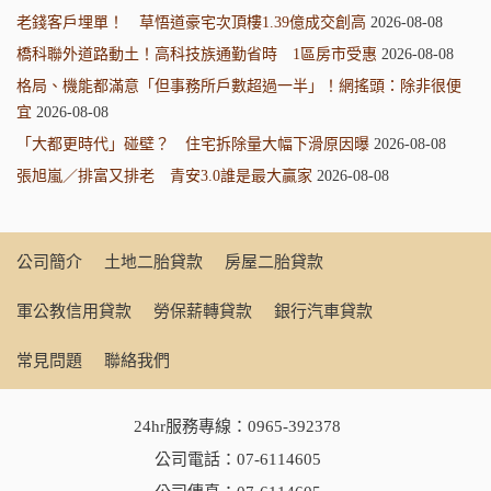
老錢客戶埋單！ 草悟道豪宅次頂樓1.39億成交創高
2026-08-08
橋科聯外道路動土！高科技族通勤省時 1區房市受惠
2026-08-08
格局、機能都滿意「但事務所戶數超過一半」！網搖頭：除非很便
宜
2026-08-08
「大都更時代」碰壁？ 住宅拆除量大幅下滑原因曝
2026-08-08
張旭嵐／排富又排老 青安3.0誰是最大贏家
2026-08-08
公司簡介
土地二胎貸款
房屋二胎貸款
軍公教信用貸款
勞保薪轉貸款
銀行汽車貸款
常見問題
聯絡我們
24hr服務專線：
0965-392378
公司電話：
07-6114605