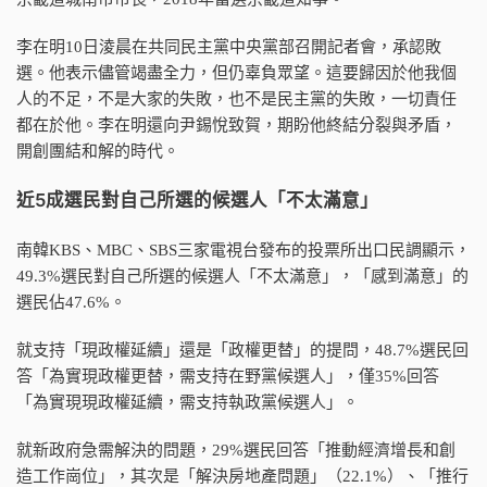
李在明10日淩晨在共同民主黨中央黨部召開記者會，承認敗
選。他表示儘管竭盡全力，但仍辜負眾望。這要歸因於他我個
人的不足，不是大家的失敗，也不是民主黨的失敗，一切責任
都在於他。李在明還向尹錫悅致賀，期盼他終結分裂與矛盾，
開創團結和解的時代。
近5成選民對自己所選的候選人「不太滿意」
南韓KBS、MBC、SBS三家電視台發布的投票所出口民調顯示，
49.3%選民對自己所選的候選人「不太滿意」，「感到滿意」的
選民佔47.6%。
就支持「現政權延續」還是「政權更替」的提問，48.7%選民回
答「為實現政權更替，需支持在野黨候選人」，僅35%回答
「為實現現政權延續，需支持執政黨候選人」。
就新政府急需解決的問題，29%選民回答「推動經濟增長和創
造工作崗位」，其次是「解決房地產問題」（22.1%）、「推行