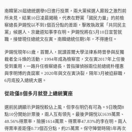
南韓第20屆總統選舉9日進行投票，兩大黨候選人廝殺之激烈前
所未見，結果10日凌晨揭曉，代表在野黨「國民力量」的前檢
察總長尹錫悅以不到1個百分點的差距，擊敗執政黨「共同民主
黨」候選人、京畿道知事李在明。尹錫悅將在5月10日宣誓就
職，接替現任總統文在寅。南韓總統任期5年，不得連任。
尹錫悅現年61歲，首爾人，就讀首爾大學法律系時曾參與反獨
裁者全斗煥的活動，1994年成為檢察官，文在寅2017年上任後
受到重用，一路升任檢察總長，曾指揮偵辦兩位前總統朴槿惠
與李明博的貪腐案。2020年與文在寅決裂，隔年3月被迫辭職，
6月底投入總統大選。
從政僅8個多月就登上總統寶座
選前民調顯示尹錫悅較佔上風，但李在明仍有可為。9日晚間8
點10分開始計票後，兩人互有領先。最後尹錫悅以1639萬票、
48.56%得票率，險勝1614萬票、得票率47.83%的李在明。兩人
得票率差距僅0.73個百分點，約25萬票。保守陣營時隔5年再次