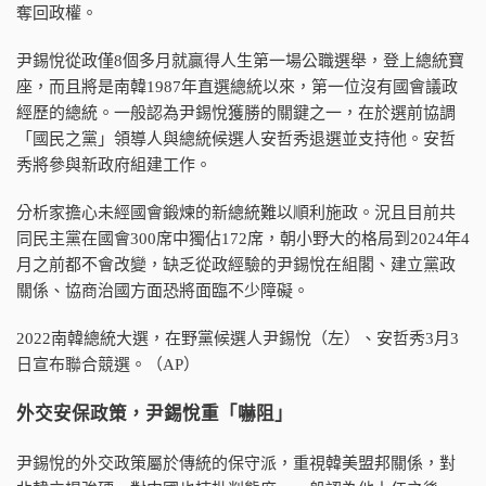
奪回政權。
尹錫悅從政僅8個多月就贏得人生第一場公職選舉，登上總統寶
座，而且將是南韓1987年直選總統以來，第一位沒有國會議政
經歷的總統。一般認為尹錫悅獲勝的關鍵之一，在於選前協調
「國民之黨」領導人與總統候選人安哲秀退選並支持他。安哲
秀將參與新政府組建工作。
分析家擔心未經國會鍛煉的新總統難以順利施政。況且目前共
同民主黨在國會300席中獨佔172席，朝小野大的格局到2024年4
月之前都不會改變，缺乏從政經驗的尹錫悅在組閣、建立黨政
關係、協商治國方面恐將面臨不少障礙。
2022南韓總統大選，在野黨候選人尹錫悅（左）、安哲秀3月3
日宣布聯合競選。（AP）
外交安保政策，尹錫悅重「嚇阻」
尹錫悅的外交政策屬於傳統的保守派，重視韓美盟邦關係，對