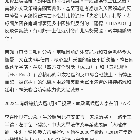
北韓立場強硬，對中國也持批判態度。一般認為他上任之後，
南韓外交政策將有顯著變化，甚至可能考慮加入美國領導的反
中陣營。尹錫悅曾揚言不惜對北韓進行「先發制人」打擊，考
慮讓美國在南韓部署更多中國強烈反對的「薩德（THAAD）」
反飛彈系統，有可能一上任就引發南北局勢緊張、韓中關係惡
化。
南韓《東亞日報》分析，南韓目前的外交能力和安保態勢令人
擔憂。文在寅5年任內，核心盟邦美國的信任不斷動搖，韓日關
係跌至谷底。在以「四方安全對話（Quad）」和「五眼聯盟
（Five Eyes）」為核心的印太地區的反中聯合戰線上，南韓正
面臨「被跳過」的危機。由於韓美聯合軍事演習的接連縮減和
延期，韓美聯合防衛能力也大幅減弱。
2022年南韓總統大選3月9日投票，執政黨候選人李在明（AP）
李在明現年57歲，生於慶尚北道安東市，家境清寒，一路半工
半讀，左手留下殘疾。中央大學法律系畢業後展開「人權律
師」生涯，積極參與市民運動。他在2006年從政，2010年當選
京畿道城南市市長，2018年當選京畿道知事。